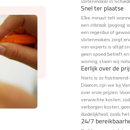
slotenmaker in Schied
Snel ter plaatse
Elke minuut telt wanne
een inbraak (poging) is
een regenbui of gewoon
slotenmakers zorgt erv
van experts is altijd 
geen spoed betreft en
woning, staan wij natuu
Eerlijk over de prij
Niets is zo frustreren
Daarom zijn we bij Van
over onze prijzen. Voo
verwachte kosten, zod
verborgen kosten, ge
duidelijkheid, zoals h
24/7 bereikbaarh