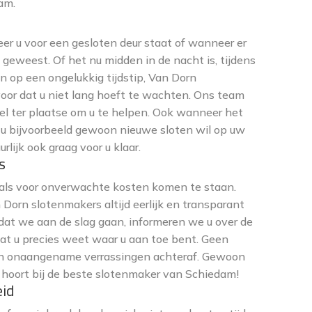
am.
er u voor een gesloten deur staat of wanneer er
 geweest. Of het nu midden in de nacht is, tijdens
 op een ongelukkig tijdstip, Van Dorn
oor dat u niet lang hoeft te wachten. Ons team
snel ter plaatse om u te helpen. Ook wanneer het
 u bijvoorbeeld gewoon nieuwe sloten wil op uw
rlijk ook graag voor u klaar.
s
d als voor onverwachte kosten komen te staan.
 Dorn slotenmakers altijd eerlijk en transparant
rdat we aan de slag gaan, informeren we u over de
at u precies weet waar u aan toe bent. Geen
en onaangename verrassingen achteraf. Gewoon
et hoort bij de beste slotenmaker van Schiedam!
eid