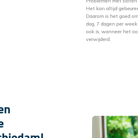
Problemen met sloten o
Het kan altijd gebeure
Daarom is het goed om
dag, 7 dagen per week
ook is, wanneer het ook
verwijderd.
en
e
chiedam!