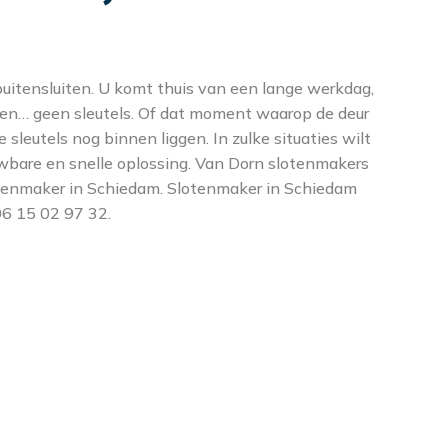
buitensluiten. U komt thuis van een lange werkdag,
k en… geen sleutels. Of dat moment waarop de deur
e sleutels nog binnen liggen. In zulke situaties wilt
uwbare en snelle oplossing. Van Dorn slotenmakers
tenmaker in Schiedam. Slotenmaker in Schiedam
 06 15 02 97 32.